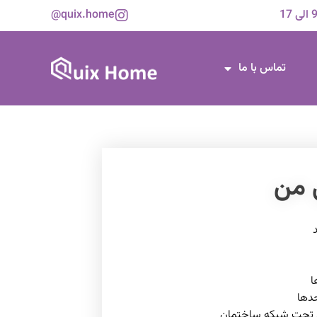
quix.home@
تماس با ما
 من
ا
حدها
ی تحت شبکه ساختمان